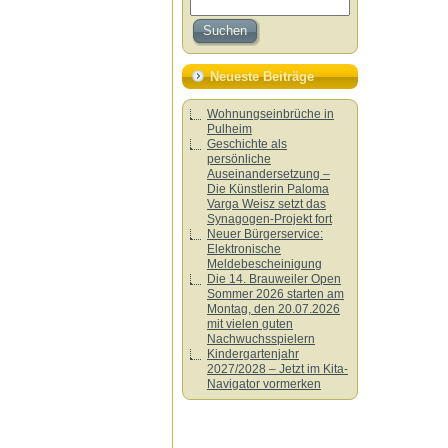
Neueste Beiträge
Wohnungseinbrüche in
Pulheim
Geschichte als
persönliche
Auseinandersetzung –
Die Künstlerin Paloma
Varga Weisz setzt das
Synagogen-Projekt fort
Neuer Bürgerservice:
Elektronische
Meldebescheinigung
Die 14. Brauweiler Open
Sommer 2026 starten am
Montag, den 20.07.2026
mit vielen guten
Nachwuchsspielern
Kindergartenjahr
2027/2028 – Jetzt im Kita-
Navigator vormerken