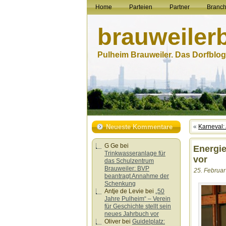
Home
Parteien
Partner
Branc
brauweiler
Pulheim Brauweiler. Das Dorfblog.
Neueste Kommentare
«
Karneval:
G Ge
bei
Energie
Trinkwasseranlage für
vor
das Schulzentrum
Brauweiler: BVP
25. Februar
beantragt Annahme der
Schenkung
Antje de Levie
bei
„50
Jahre Pulheim“ – Verein
für Geschichte stellt sein
neues Jahrbuch vor
Oliver
bei
Guidelplatz: