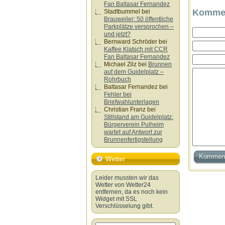
Fan Baltasar Fernandez
Kommen
Stadtbummel
bei
Brauweiler: 50 öffentliche
Parkplätze versprochen –
und jetzt?
Bernward Schröder
bei
Kaffee Klatsch mit CCR
Fan Baltasar Fernandez
Michael Zilz
bei
Brunnen
auf dem Guidelplatz –
Rohrbuch
Baltasar Fernandez
bei
Fehler bei
Briefwahlunterlagen
Christian Franz
bei
Stillstand am Guidelplatz:
Bürgerverein Pulheim
wartet auf Antwort zur
Brunnenfertigstellung
Wetter
Leider mussten wir das
Wetter von Wetter24
entfernen, da es noch kein
Widget mit SSL
Verschlüsselung gibt.