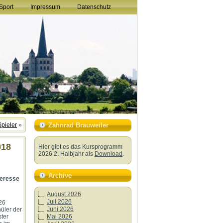
Sport
Impressum
Datenschutz
pieler
»
Zahnrad Brauweiler
018
Hier gibt es das Kursprogramm
2026 2. Halbjahr als
Download
.
Archive
teresse
August 2026
Juli 2026
26
Juni 2026
üler der
Mai 2026
ter