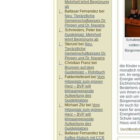
Mehrheit lehnt Begrünung
ab
Baltasar Fernandez
bei
Neu: Tierärztliche
Gemeinschaftspraxis Dr.
Pingen und Dr. Navarra
Schnieders, Peter
bei
Guidelplatz: Mehrheit
lehnt Begrünung ab
Schulleit
Stenzel
bei
Neu:
stellte
Tierärztliche
Bürgermei
Gemeinschaftspraxis Dr.
Pingen und Dr. Navarra
Christian Franz
bei
die Kinder 
Brunnen auf dem
monatlich m
Guidelplatz – Rohrbuch
ein. Im ver
Faktenlieferant
bei
Vom
Energie ver
Hitzeplatz zum grünen
Eichhörnche
Herz – BVP will
Bestehens d
klimaangepasste
von ihnen e
Aufwertung des
sie sich um
Guidelplatzes
Bürgermeiste
Michael Zilz
bei
Vom
ihr euch fü
Hitzeplatz zum grünen
kann für an
Energieverb
Herz – BVP will
Schule sang
klimaangepasste
Haus und S
Aufwertung des
Guidelplatzes
Veröffentlic
Baltasar Fernandez
bei
Kaffee Klatsch mit CCR