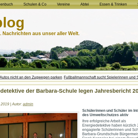
henbuch
Schulen & Co
Vereine
Abtei
Essen & Trinken
blog
 Nachrichten aus unser aller Welt.
 Autos nicht an den Zugwegen parken
Fußballmannschaft sucht Spielerinnen und S
detektive der Barbara-Schule legen Jahresbericht 2
 2019 | Autor:
admin
Schülerinnen und Schüler im In
des Umweltschutzes aktiv
Ihre erfolgreiche Arbeit als
Energiedetektive haben kürzlich 
engagierte Schülerinnen und Sch
Barbara-Grundschule Bürgermeis