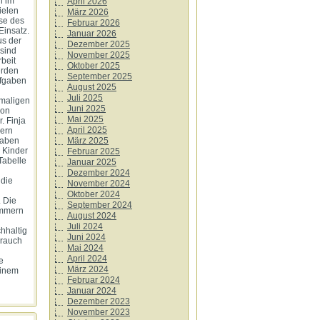
h im
April 2026
vielen
März 2026
sse des
Februar 2026
Einsatz.
Januar 2026
us der
Dezember 2025
 sind
November 2025
rbeit
Oktober 2025
erden
September 2025
ufgaben
August 2025
Juli 2025
emaligen
Juni 2025
von
Mai 2025
. Finja
April 2025
hern
März 2025
haben
 Kinder
Februar 2025
Tabelle
Januar 2025
l
Dezember 2024
 die
November 2024
Oktober 2024
 Die
September 2024
ümmern
August 2024
Juli 2024
chhaltig
Juni 2024
brauch
Mai 2024
April 2024
e
März 2024
einem
Februar 2024
Januar 2024
Dezember 2023
November 2023