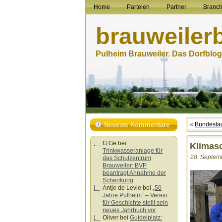
Home
Parteien
Partner
Branc
brauweiler
Pulheim Brauweiler. Das Dorfblog.
Neueste Kommentare
«
Bundestag
G Ge
bei
Klimasc
Trinkwasseranlage für
28. Septemb
das Schulzentrum
Brauweiler: BVP
beantragt Annahme der
Schenkung
Antje de Levie
bei
„50
Jahre Pulheim“ – Verein
für Geschichte stellt sein
neues Jahrbuch vor
Oliver
bei
Guidelplatz: