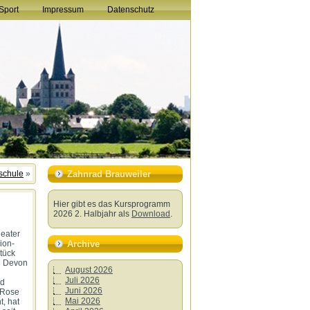
Sport
Impressum
Datenschutz
schule
»
Zahnrad Brauweiler
Hier gibt es das Kursprogramm
2026 2. Halbjahr als
Download
.
eater
Archive
ion-
tück
en Devon
August 2026
Juli 2026
nd
Juni 2026
 Rose
Mai 2026
, hat