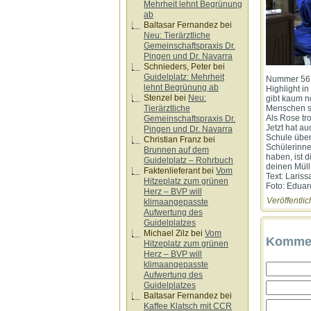
Mehrheit lehnt Begrünung
ab
Baltasar Fernandez
bei
Neu: Tierärztliche
Gemeinschaftspraxis Dr.
Pingen und Dr. Navarra
Schnieders, Peter
bei
Guidelplatz: Mehrheit
Nummer 56 u
lehnt Begrünung ab
Highlight i
Stenzel
bei
Neu:
gibt kaum n
Tierärztliche
Menschen su
Als Rose tr
Gemeinschaftspraxis Dr.
Jetzt hat a
Pingen und Dr. Navarra
Schule über
Christian Franz
bei
Schülerinne
Brunnen auf dem
haben, ist 
Guidelplatz – Rohrbuch
deinen Müll
Faktenlieferant
bei
Vom
Text: Lariss
Hitzeplatz zum grünen
Foto: Eduar
Herz – BVP will
Veröffentlic
klimaangepasste
Aufwertung des
Guidelplatzes
Michael Zilz
bei
Vom
Kommen
Hitzeplatz zum grünen
Herz – BVP will
klimaangepasste
Aufwertung des
Guidelplatzes
Baltasar Fernandez
bei
Kaffee Klatsch mit CCR