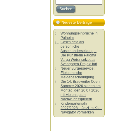
Neueste Beiträge
Wohnungseinbrüche in
Pulheim
Geschichte als
persönliche
Auseinandersetzung –
Die Künstlerin Paloma
Varga Weisz setzt das
Synagogen-Projekt fort
Neuer Bürgerservice:
Elektronische
Meldebescheinigung
Die 14. Brauweiler Open
Sommer 2026 starten am
Montag, den 20.07.2026
mit vielen guten
Nachwuchsspielern
Kindergartenjahr
2027/2028 – Jetzt im Kita-
Navigator vormerken