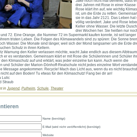
Jake noch nicht mal bemerkt, dass er
drei Jahren mit Rose in einer Klasse i
Rose klärt ihn auf, wie wichtig Klima
ist, um die Erde zu retten. Gemeinsa
sie in das Jahr 2121. Das Leben hat 
völlig verändert. Jake und Rose lebe
Keller ohne Wasser. Die letzte Dusch
drei Wochen her. Sie heißen nur noc
nd 72. Eine Orange, die Nummer 72 im Supermarkt kaufen konnte, ist seit langer 
n ihrem tristen Leben. Die Folgen des Klimawandels sind zu spüren: Die Sonne bren
och Wasser. Die Monate sind länger, weil sich der Mond langsamer um die Erde dre
chen Schutz in ihren Kellern.
otz Warnung den Keller verlassen möchte, wacht Jake endlich aus diesem Albtraum
uch er es verstanden. Gemeinsam klärt er mit Rose die Schülerinnen und Schüler ih
 den Klimaschutz auf und erklärt, was jeder einzelne tun kann. Auch wenn die
n und Schüler der Marion-Dönhoff-Realschule nicht jedes einzelne Wort verstand
die Message angekommen: Recycle! Mach das Licht aus, wenn du es nicht brauchst!
 nicht auf den Boden! Tu etwas für den Klimaschutz! Fang bei dir an!
a Lulic
d Straub
ht in
Jugend
,
Pulheim
,
Schule
,
Theater
tieren
Name (benötigt)
E-Mail (wird nicht veröffentlicht) (benötigt)
Website