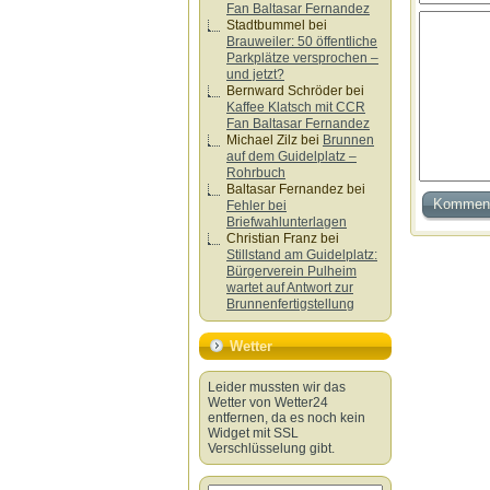
Fan Baltasar Fernandez
Stadtbummel
bei
Brauweiler: 50 öffentliche
Parkplätze versprochen –
und jetzt?
Bernward Schröder
bei
Kaffee Klatsch mit CCR
Fan Baltasar Fernandez
Michael Zilz
bei
Brunnen
auf dem Guidelplatz –
Rohrbuch
Baltasar Fernandez
bei
Fehler bei
Briefwahlunterlagen
Christian Franz
bei
Stillstand am Guidelplatz:
Bürgerverein Pulheim
wartet auf Antwort zur
Brunnenfertigstellung
Wetter
Leider mussten wir das
Wetter von Wetter24
entfernen, da es noch kein
Widget mit SSL
Verschlüsselung gibt.