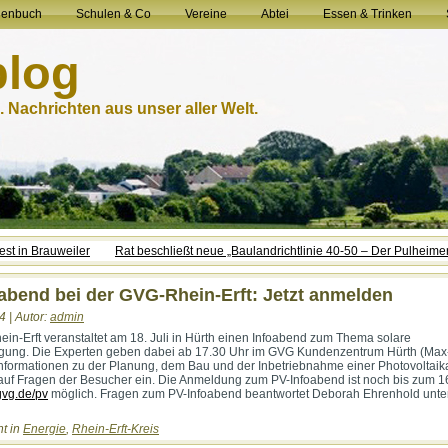
henbuch
Schulen & Co
Vereine
Abtei
Essen & Trinken
blog
 Nachrichten aus unser aller Welt.
est in Brauweiler
Rat beschließt neue „Baulandrichtlinie 40-50 – Der Pulheim
abend bei der GVG-Rhein-Erft: Jetzt anmelden
4 | Autor:
admin
in-Erft veranstaltet am 18. Juli in Hürth einen Infoabend zum Thema solare
gung. Die Experten geben dabei ab 17.30 Uhr im GVG Kundenzentrum Hürth (Max
Informationen zu der Planung, dem Bau und der Inbetriebnahme einer Photovoltai
uf Fragen der Besucher ein. Die Anmeldung zum PV-Infoabend ist noch bis zum 16
vg.de/pv
möglich. Fragen zum PV-Infoabend beantwortet Deborah Ehrenhold unte
ht in
Energie
,
Rhein-Erft-Kreis