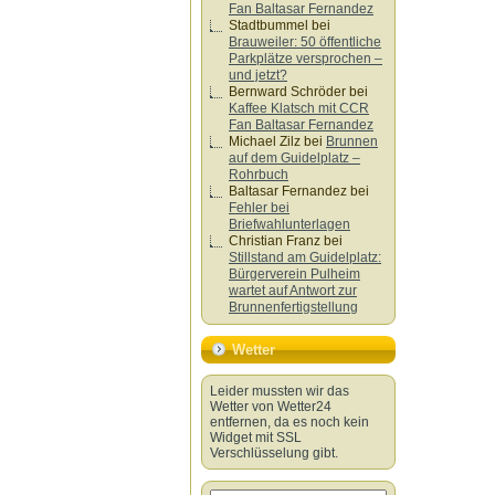
Fan Baltasar Fernandez
Stadtbummel
bei
Brauweiler: 50 öffentliche
Parkplätze versprochen –
und jetzt?
Bernward Schröder
bei
Kaffee Klatsch mit CCR
Fan Baltasar Fernandez
Michael Zilz
bei
Brunnen
auf dem Guidelplatz –
Rohrbuch
Baltasar Fernandez
bei
Fehler bei
Briefwahlunterlagen
Christian Franz
bei
Stillstand am Guidelplatz:
Bürgerverein Pulheim
wartet auf Antwort zur
Brunnenfertigstellung
Wetter
Leider mussten wir das
Wetter von Wetter24
entfernen, da es noch kein
Widget mit SSL
Verschlüsselung gibt.