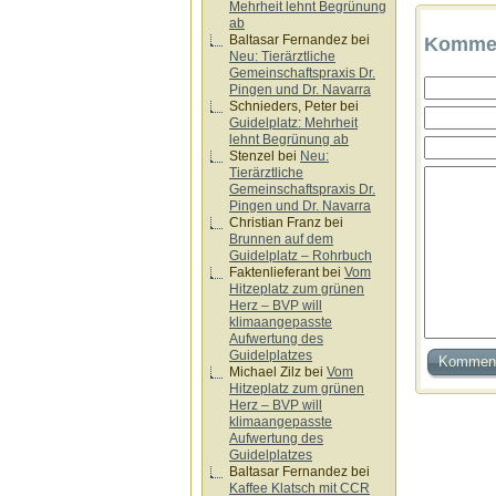
Mehrheit lehnt Begrünung
ab
Baltasar Fernandez
bei
Kommen
Neu: Tierärztliche
Gemeinschaftspraxis Dr.
Pingen und Dr. Navarra
Schnieders, Peter
bei
Guidelplatz: Mehrheit
lehnt Begrünung ab
Stenzel
bei
Neu:
Tierärztliche
Gemeinschaftspraxis Dr.
Pingen und Dr. Navarra
Christian Franz
bei
Brunnen auf dem
Guidelplatz – Rohrbuch
Faktenlieferant
bei
Vom
Hitzeplatz zum grünen
Herz – BVP will
klimaangepasste
Aufwertung des
Guidelplatzes
Michael Zilz
bei
Vom
Hitzeplatz zum grünen
Herz – BVP will
klimaangepasste
Aufwertung des
Guidelplatzes
Baltasar Fernandez
bei
Kaffee Klatsch mit CCR