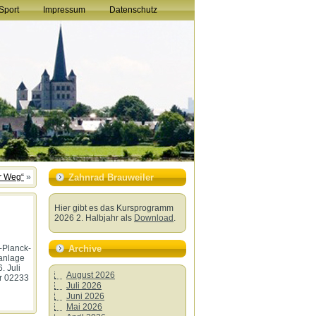
Sport
Impressum
Datenschutz
er Weg“
»
Zahnrad Brauweiler
Hier gibt es das Kursprogramm
2026 2. Halbjahr als
Download
.
Archive
-Planck-
kanlage
. Juli
August 2026
r 02233
Juli 2026
Juni 2026
Mai 2026