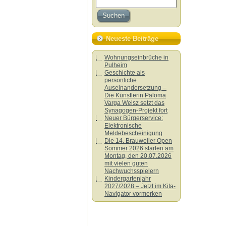
Neueste Beiträge
Wohnungseinbrüche in
Pulheim
Geschichte als
persönliche
Auseinandersetzung –
Die Künstlerin Paloma
Varga Weisz setzt das
Synagogen-Projekt fort
Neuer Bürgerservice:
Elektronische
Meldebescheinigung
Die 14. Brauweiler Open
Sommer 2026 starten am
Montag, den 20.07.2026
mit vielen guten
Nachwuchsspielern
Kindergartenjahr
2027/2028 – Jetzt im Kita-
Navigator vormerken