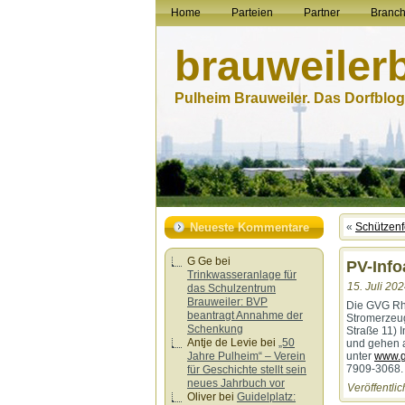
Home
Parteien
Partner
Branc
brauweiler
Pulheim Brauweiler. Das Dorfblog.
Neueste Kommentare
«
Schützenf
G Ge
bei
PV-Info
Trinkwasseranlage für
15. Juli 202
das Schulzentrum
Brauweiler: BVP
Die GVG Rhe
beantragt Annahme der
Stromerzeu
Schenkung
Straße 11) 
Antje de Levie
bei
„50
und gehen a
Jahre Pulheim“ – Verein
unter
www.g
7909-3068.
für Geschichte stellt sein
neues Jahrbuch vor
Veröffentlic
Oliver
bei
Guidelplatz: