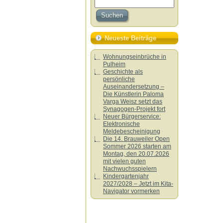
Neueste Beiträge
Wohnungseinbrüche in
Pulheim
Geschichte als
persönliche
Auseinandersetzung –
Die Künstlerin Paloma
Varga Weisz setzt das
Synagogen-Projekt fort
Neuer Bürgerservice:
Elektronische
Meldebescheinigung
Die 14. Brauweiler Open
Sommer 2026 starten am
Montag, den 20.07.2026
mit vielen guten
Nachwuchsspielern
Kindergartenjahr
2027/2028 – Jetzt im Kita-
Navigator vormerken