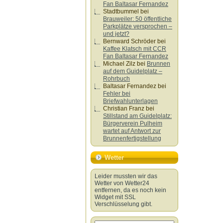
Fan Baltasar Fernandez
Stadtbummel
bei
Brauweiler: 50 öffentliche
Parkplätze versprochen –
und jetzt?
Bernward Schröder
bei
Kaffee Klatsch mit CCR
Fan Baltasar Fernandez
Michael Zilz
bei
Brunnen
auf dem Guidelplatz –
Rohrbuch
Baltasar Fernandez
bei
Fehler bei
Briefwahlunterlagen
Christian Franz
bei
Stillstand am Guidelplatz:
Bürgerverein Pulheim
wartet auf Antwort zur
Brunnenfertigstellung
Wetter
Leider mussten wir das
Wetter von Wetter24
entfernen, da es noch kein
Widget mit SSL
Verschlüsselung gibt.