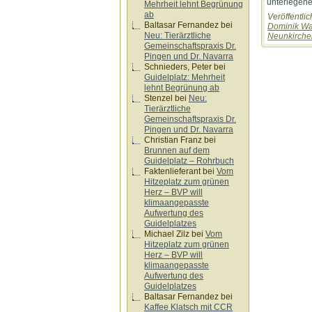
unterlegene
Mehrheit lehnt Begrünung
ab
Veröffentlic
Baltasar Fernandez
bei
Dominik Wal
Neu: Tierärztliche
Neunkirche
Gemeinschaftspraxis Dr.
Pingen und Dr. Navarra
Schnieders, Peter
bei
Guidelplatz: Mehrheit
lehnt Begrünung ab
Stenzel
bei
Neu:
Tierärztliche
Gemeinschaftspraxis Dr.
Pingen und Dr. Navarra
Christian Franz
bei
Brunnen auf dem
Guidelplatz – Rohrbuch
Faktenlieferant
bei
Vom
Hitzeplatz zum grünen
Herz – BVP will
klimaangepasste
Aufwertung des
Guidelplatzes
Michael Zilz
bei
Vom
Hitzeplatz zum grünen
Herz – BVP will
klimaangepasste
Aufwertung des
Guidelplatzes
Baltasar Fernandez
bei
Kaffee Klatsch mit CCR