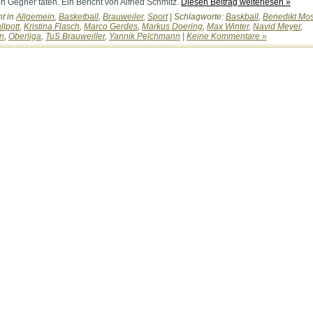
n Gegner taten. Ein Bericht von Alfried Schmitz.
Diesen Beitrag weiterlesen »
ht in
Allgemein
,
Basketball
,
Brauweiler
,
Sport
| Schlagworte:
Baskball
,
Benedikt Mos
lpott
,
Kristina Flasch
,
Marco Gerdes
,
Markus Doering
,
Max Winter
,
Navid Meyer
,
n
,
Oberliga
,
TuS Brauweiller
,
Yannik Pelchmann
|
Keine Kommentare »