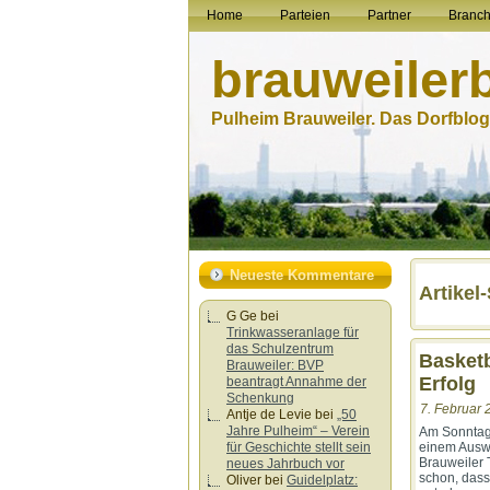
Home
Parteien
Partner
Branc
brauweiler
Pulheim Brauweiler. Das Dorfblog.
Neueste Kommentare
Artikel
G Ge
bei
Trinkwasseranlage für
das Schulzentrum
Basketb
Brauweiler: BVP
Erfolg
beantragt Annahme der
Schenkung
7. Februar 
Antje de Levie
bei
„50
Jahre Pulheim“ – Verein
Am Sonntag 
einem Auswä
für Geschichte stellt sein
Brauweiler 
neues Jahrbuch vor
schon, dass
Oliver
bei
Guidelplatz: