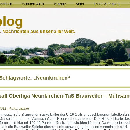
henbuch
Schulen & Co
Vereine
Abtei
Essen & Trinken
blog
 Nachrichten aus unser aller Welt.
-Schlagworte: „Neunkirchen“
all Oberliga Neunkirchen-TuS Brauweiler – Mühsam
2011 | Autor:
admin
mussten die Brauweiler Basketballer der U-16-1 als ungeschlagener Tabellenführ
rtsspiel gegen die Mannschaft aus Neunkirchen antreten. Das Hinspiel hatte das
Team ganz klar mit 102:45 Punkten für sich entscheiden können. Da wunderte es e
 sich die Brauweiler Spieler diesmal sehr schwer gegen diesen vermeintlich stark