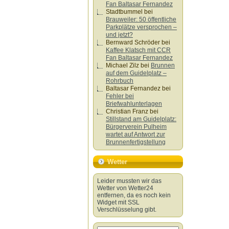
Fan Baltasar Fernandez
Stadtbummel
bei
Brauweiler: 50 öffentliche
Parkplätze versprochen –
und jetzt?
Bernward Schröder
bei
Kaffee Klatsch mit CCR
Fan Baltasar Fernandez
Michael Zilz
bei
Brunnen
auf dem Guidelplatz –
Rohrbuch
Baltasar Fernandez
bei
Fehler bei
Briefwahlunterlagen
Christian Franz
bei
Stillstand am Guidelplatz:
Bürgerverein Pulheim
wartet auf Antwort zur
Brunnenfertigstellung
Wetter
Leider mussten wir das
Wetter von Wetter24
entfernen, da es noch kein
Widget mit SSL
Verschlüsselung gibt.