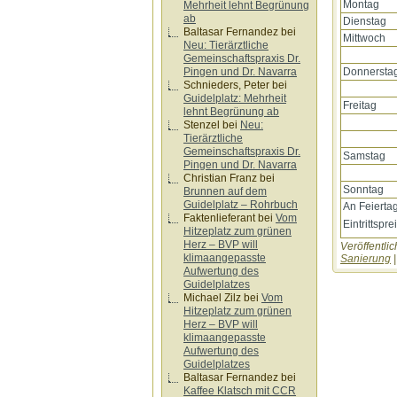
Montag
Mehrheit lehnt Begrünung
ab
Dienstag
Baltasar Fernandez
bei
Mittwoch
Neu: Tierärztliche
Gemeinschaftspraxis Dr.
Donnersta
Pingen und Dr. Navarra
Schnieders, Peter
bei
Guidelplatz: Mehrheit
Freitag
lehnt Begrünung ab
Stenzel
bei
Neu:
Tierärztliche
Gemeinschaftspraxis Dr.
Samstag
Pingen und Dr. Navarra
Christian Franz
bei
Sonntag
Brunnen auf dem
Guidelplatz – Rohrbuch
An Feierta
Faktenlieferant
bei
Vom
Eintrittspr
Hitzeplatz zum grünen
Herz – BVP will
Veröffentlic
klimaangepasste
Sanierung
Aufwertung des
Guidelplatzes
Michael Zilz
bei
Vom
Hitzeplatz zum grünen
Herz – BVP will
klimaangepasste
Aufwertung des
Guidelplatzes
Baltasar Fernandez
bei
Kaffee Klatsch mit CCR