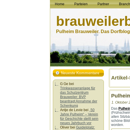
Home
Parteien
Partner
Branc
brauweiler
Pulheim Brauweiler. Das Dorfblog.
Neueste Kommentare
Artikel
G Ge
bei
Trinkwasseranlage für
das Schulzentrum
Pulhei
Brauweiler: BVP
beantragt Annahme der
1. Oktober 
Schenkung
Das
Pulhei
Antje de Levie
bei
„50
(Frühschwim
Jahre Pulheim“ – Verein
alten Sitzb
für Geschichte stellt sein
schöne Bild
neues Jahrbuch vor
worden.
Oliver
bei
Guidelplatz: