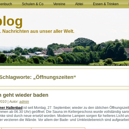
henbuch
Schulen & Co
Vereine
Abtei
Essen & Trinken
blog
 Nachrichten aus unser aller Welt.
-Schlagworte: „Öffnungszeiten“
m geht wieder baden
2010 | Autor:
admin
mer Hallenbad
ist seit Montag, 27. September, wieder zu den üblichen Öffnungszei
men ab 06.30 Uhr) geöffnet. Die Sauna im Kellergeschoss wurde vollständig sanie
änke sind durch neue ersetzt worden. Moderne Lampen sorgen für helleres Licht u
er verzieren die Wände. Vor allem der Bade- und Umkleidebereich sind aufgearbei