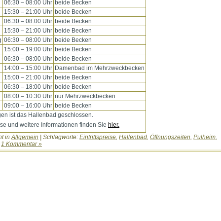
06:30 – 08:00 Uhr
beide Becken
15:30 – 21:00 Uhr
beide Becken
06:30 – 08:00 Uhr
beide Becken
15:30 – 21:00 Uhr
beide Becken
g
06:30 – 08:00 Uhr
beide Becken
15:00 – 19:00 Uhr
beide Becken
06:30 – 08:00 Uhr
beide Becken
14:00 – 15:00 Uhr
Damenbad im Mehrzweckbecken
15:00 – 21:00 Uhr
beide Becken
06:30 – 18:00 Uhr
beide Becken
08:00 – 10:30 Uhr
nur Mehrzweckbecken
09:00 – 16:00 Uhr
beide Becken
gen ist das Hallenbad geschlossen.
eise und weitere Informationen finden Sie
hier.
ht in
Allgemein
| Schlagworte:
Eintrittspreise
,
Hallenbad
,
Öffnungszeiten
,
Pulheim
,
|
1 Kommentar »