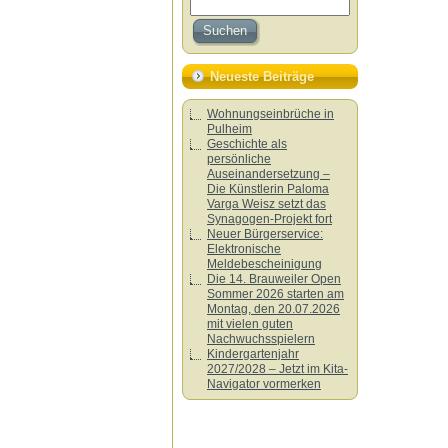
Neueste Beiträge
Wohnungseinbrüche in
Pulheim
Geschichte als
persönliche
Auseinandersetzung –
Die Künstlerin Paloma
Varga Weisz setzt das
Synagogen-Projekt fort
Neuer Bürgerservice:
Elektronische
Meldebescheinigung
Die 14. Brauweiler Open
Sommer 2026 starten am
Montag, den 20.07.2026
mit vielen guten
Nachwuchsspielern
Kindergartenjahr
2027/2028 – Jetzt im Kita-
Navigator vormerken