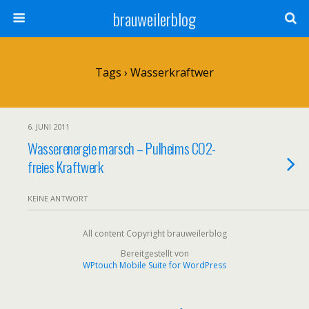
brauweilerblog
Tags › Wasserkraftwer
6. JUNI 2011
Wasserenergie marsch – Pulheims CO2-
freies Kraftwerk
KEINE ANTWORT
All content Copyright brauweilerblog
Bereitgestellt von
WPtouch Mobile Suite for WordPress