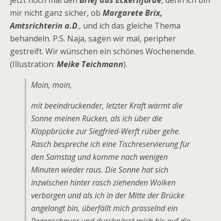
jetzt noch mal den
Brief aus Eckernförde
, denn ich bin
mir nicht ganz sicher, ob
Margarete Brix,
Amtsrichterin a.D
., und ich das gleiche Thema
behandeln. P.S. Naja, sagen wir mal, peripher
gestreift. Wir wünschen ein schönes Wochenende.
(Illustration:
Meike Teichmann
).
Moin, moin,
mit beeindruckender, letzter Kraft wärmt die
Sonne meinen Rücken, als ich über die
Klappbrücke zur Siegfried-Werft rüber gehe.
Rasch bespreche ich eine Tischreservierung für
den Samstag und komme nach wenigen
Minuten wieder raus. Die Sonne hat sich
inzwischen hinter rasch ziehenden Wolken
verborgen und als ich in der Mitte der Brücke
angelangt bin, überfällt mich prasselnd ein