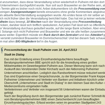
t anzumerken, dass diese Veranstaltung schon wiederholt in Pulheim mit den dort
Unternehmern durchgeführt wurde. Nun soll auch Brauweiler an der Reihe sein, a
n Termin gibt es bisher noch nicht. Anbei dokumentiere ich die
Pressemeldung vom
n einigen
Anzeigenzeitungen
bereits einszueins ohne große Kommentare abgedruc
ls aktuelle Berichterstattung ausgegeben wurde. Als erstes fasse ich mir selber an
ch nicht früher über die Veranstaltung berichtet habe. Das hat mir ja keiner verbot
ulheim
dazu bewegt,
10 Wochen
nach der Veranstaltung eine
Pressemitteilung
cken, darüber lässt sich trefflich spekulieren. Auf jeden Fall lässt sich so öffentliche
ser Veranstaltung durchaus geäußert wurde, auf die lange Bank schieben. Aber eins
: Solange sich nicht Pulheimer und Brauweiler und wie sie alle heißen zusammen
auso weiter. Eigentlich müsste ein
Ruck durch den Zentralort
und das
Abteidorf
g
 versinkt zumindest Brauweiler im Dornröschenschlaf. Und bei diesem Satz schaue
lem mal allen
BIG-Mitgliedern
tief in die Augen.
Pressemitteilung der Stadt Pulheim vom 16. April 2013
Stadt im Dialog
Das mit der Erstellung eines Einzelhandelsgutachtens beauftragte
Beratungsunternehmen BBE spricht sich für die Ansiedlung eines großen
Möbelmarktes im Gewerbegebiet Pulheim aus. Dieser Meinung kann sich nach
Auskunft des Vorsitzenden Dieter Kirchartz auch der Aktionsring Pulheimer
Unternehmen anschließen. Lediglich das Randsortiment müsse reduziert we
Das sind Ergebnisse einer Gesprächsrunde, zu der Bürgermeister Frank Keppe
Pulheimer Unternehmer und Vertreter von Banken und Initiativen kürzlich unter
Überschrift „Unternehmen und Stadt im Dialog“ in den kleinen Saal des Kultur-
Medienzentrums eingeladen hatte.
Vertreterinnen und Vertreter von insgesamt 56 Unternehmen waren der Einlad
gefolgt.
Nach der Begrüßung durch den Bürgermeister gab zunächst Rainer Schmidt-Ill
vom Beratungsunternehmen BBE einen Zwischenbericht zum beauftragten
Einzelhandelsgutachten. Erfasst worden seien im gesamten Stadtgebiet 243