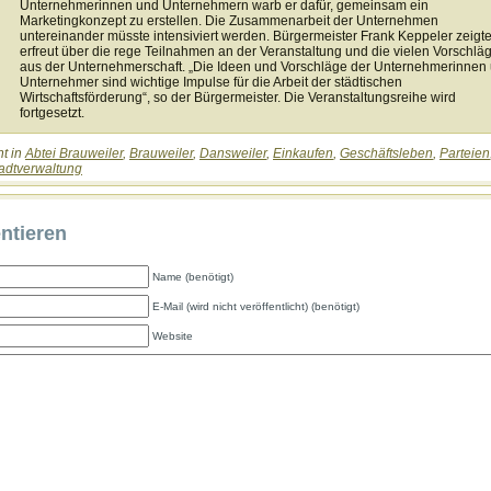
Unternehmerinnen und Unternehmern warb er dafür, gemeinsam ein
Marketingkonzept zu erstellen. Die Zusammenarbeit der Unternehmen
untereinander müsste intensiviert werden. Bürgermeister Frank Keppeler zeigte
erfreut über die rege Teilnahmen an der Veranstaltung und die vielen Vorschlä
aus der Unternehmerschaft. „Die Ideen und Vorschläge der Unternehmerinnen
Unternehmer sind wichtige Impulse für die Arbeit der städtischen
Wirtschaftsförderung“, so der Bürgermeister. Die Veranstaltungsreihe wird
fortgesetzt.
ht in
Abtei Brauweiler
,
Brauweiler
,
Dansweiler
,
Einkaufen
,
Geschäftsleben
,
Parteien
adtverwaltung
tieren
Name (benötigt)
E-Mail (wird nicht veröffentlicht) (benötigt)
Website