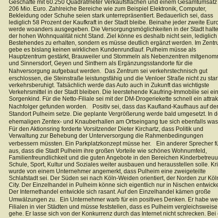
Geschäfte mit 60.250 Quadratmeter Verkaufsflächen und einem Gesamtumsatz
206 Mio. Euro. Zahlreiche Bereiche wie zum Beispiel Elektronik, Computer,
Bekleidung oder Schuhe seien stark unterrepräsentiert. Bedauerlich sei, dass
lediglich 58 Prozent der Kaufkraft in der Stadt bleibe. Beinahe jeder zweite Eur
werde woanders ausgegeben. Die Versorgungsmöglichkeiten in der Stadt halte
der hohen Wohnqualität nicht Stand. Ziel könne es deshalb nicht sein, lediglich
Bestehendes zu erhalten, sondern es müsse deutlich ergänzt werden. Im Zent
gebe es bislang keinen wirklichen Kundenrundlauf. Pulheim müsse als
Hauptzentrum gestärkt, Brauweiler und Stommeln als Nebenzentren mitgeno
und Sinnersdorf, Geyen und Sinthern als Ergänzungsstandorte für die
Nahversorgung aufgebaut werden. Das Zentrum sei verkehrstechnisch gut
erschlossen, die Steinstraße leistungsfähig und die Venloer Straße nicht zu star
verkehrsberuhigt. Tatsächlich werde das Auto auch in Zukunft das wichtigste
Verkehrsmittel in der Stadt bleiben. Die leerstehende Kaufring-Immobilie sei ei
Sorgenkind. Für die Netto-Filiale sei mit der DM-Drogeriekette schnell ein attrak
Nachfolger gefunden worden. Positiv sei, dass das Kaufland-Kaufhaus auf de
Standort Pulheim setze. Die geplante Vergrößerung werde bald umgesetzt. In 
ehemaligen Zentex- und Knauberhallen am Ortseingang tue sich ebenfalls w
Für den Aktionsring forderte Vorsitzender Dieter Kirchartz, dass Politik und
Verwaltung zur Behebung der Unterversorgung die Rahmenbedingungen
verbessern müssten. Ein Parkplatzkonzept müsse her. Ein anderer Sprecher f
aus, dass die Stadt Pulheim ihre großen Vorteile wie schönes Wohnumfeld,
Familienfreundlichkeit und die guten Angebote in den Bereichen Kinderbetreu
Schule, Sport, Kultur und Soziales weiter ausbauen und herausstellen solle. Kri
wurde von einem Unternehmer angemerkt, dass Pulheim eine zweigeteilte
Schlafstadt sei. Der Süden sei nach Köln-Weiden orientiert, der Norden zur Köl
City. Der Einzelhandel in Pulheim könne sich eigentlich nur in Nischen entwicke
Der Internethandel entwickle sich rasant. Auf den Einzelhandel kämen große
Umwälzungen zu. Ein Unternehmer warb für ein positives Denken. Er habe we
Filialen in vier Städten und müsse feststellen, dass es Pulheim vergleichsweise
gehe. Er lasse sich von der Konkurrenz durch das Internet nicht schrecken. Bei