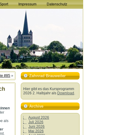
Sport
Impressum
Datenschutz
ie #85
»
Zahnrad Brauweiler
ich
Hier gibt es das Kursprogramm
2026 2. Halbjahr als
Download
.
Archive
innen
der
August 2026
e als
Juli 2026
Juni 2026
er
Mai 2026
st.