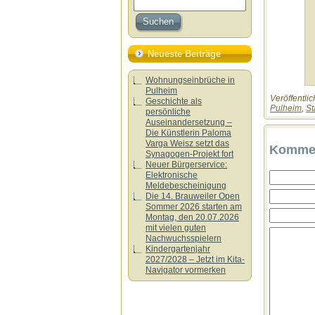
Neueste Beiträge
Wohnungseinbrüche in
Pulheim
Veröffentlic
Geschichte als
Pulheim
,
St
persönliche
Auseinandersetzung –
Die Künstlerin Paloma
Varga Weisz setzt das
Kommen
Synagogen-Projekt fort
Neuer Bürgerservice:
Elektronische
Meldebescheinigung
Die 14. Brauweiler Open
Sommer 2026 starten am
Montag, den 20.07.2026
mit vielen guten
Nachwuchsspielern
Kindergartenjahr
2027/2028 – Jetzt im Kita-
Navigator vormerken