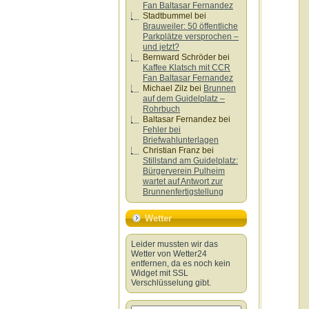
Fan Baltasar Fernandez
Stadtbummel
bei
Brauweiler: 50 öffentliche
Parkplätze versprochen –
und jetzt?
Bernward Schröder
bei
Kaffee Klatsch mit CCR
Fan Baltasar Fernandez
Michael Zilz
bei
Brunnen
auf dem Guidelplatz –
Rohrbuch
Baltasar Fernandez
bei
Fehler bei
Briefwahlunterlagen
Christian Franz
bei
Stillstand am Guidelplatz:
Bürgerverein Pulheim
wartet auf Antwort zur
Brunnenfertigstellung
Wetter
Leider mussten wir das
Wetter von Wetter24
entfernen, da es noch kein
Widget mit SSL
Verschlüsselung gibt.