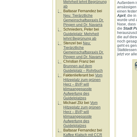
Mehrheit lehnt Begrünung
Außerdem is
ab
ansässigen 
Baltasar Fernandez
bei
einen feste
Neu: Tierärztliche
April
, die i
wurde und a
Gemeinschaftspraxis Dr.
Nase, dass i
Pingen und Dr. Navarra
die
Stadt P
Schnieders, Peter
bei
herauszuschi
Guidelplatz: Mehrheit
die auf die
lehnt Begrünung ab
noch gesagt
Stenzel
bei
Neu:
geht es gen
Tierärztliche
Stattdessen
Gemeinschaftspraxis Dr.
jetzt vor al
Pingen und Dr. Navarra
Christian Franz
bei
Brunnen auf dem
Guidelplatz – Rohrbuch
Faktenlieferant
bei
Vom
Hitzeplatz zum grünen
Herz – BVP will
klimaangepasste
Aufwertung des
Guidelplatzes
Michael Zilz
bei
Vom
Hitzeplatz zum grünen
Herz – BVP will
klimaangepasste
Aufwertung des
Guidelplatzes
Baltasar Fernandez
bei
Kaffee Klatsch mit CCR