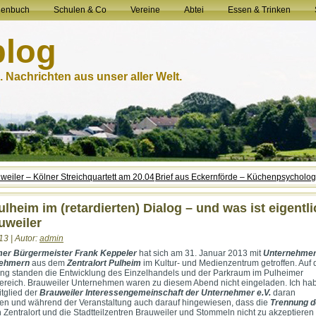
henbuch
Schulen & Co
Vereine
Abtei
Essen & Trinken
blog
 Nachrichten aus unser aller Welt.
weiler – Kölner Streichquartett am 20.04
Brief aus Eckernförde – Küchenpsycholog
ulheim im (retardierten) Dialog – und was ist eigentl
uweiler
13 | Autor:
admin
mer Bürgermeister Frank Keppeler
hat sich am 31. Januar 2013 mit
Unternehmer
nehmern
aus dem
Zentralort Pulheim
im Kultur- und Medienzentrum getroffen. Auf 
g standen die Entwicklung des Einzelhandels und der Parkraum im Pulheimer
ereich. Brauweiler Unternehmen waren zu diesem Abend nicht eingeladen. Ich hab
tglied der
Brauweiler Interessengemeinschaft der Unternehmer e.V.
daran
n und während der Veranstaltung auch darauf hingewiesen, dass die
Trennung d
 Zentralort und die Stadtteilzentren Brauweiler und Stommeln nicht zu akzeptieren i