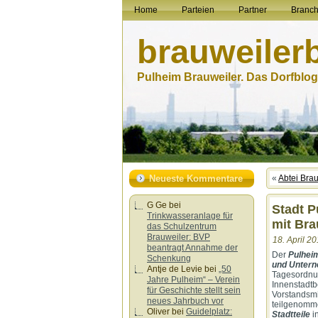
Home
Parteien
Partner
Branc
brauweiler
Pulheim Brauweiler. Das Dorfblog.
Neueste Kommentare
«
Abtei Brau
G Ge
bei
Stadt P
Trinkwasseranlage für
mit Bra
das Schulzentrum
Brauweiler: BVP
18. April 20
beantragt Annahme der
Der
Pulhei
Schenkung
und Unter
Antje de Levie
bei
„50
Tagesordnun
Jahre Pulheim“ – Verein
Innenstadtb
für Geschichte stellt sein
Vorstandsmi
neues Jahrbuch vor
teilgenomme
Oliver
bei
Guidelplatz:
Stadtteile
in