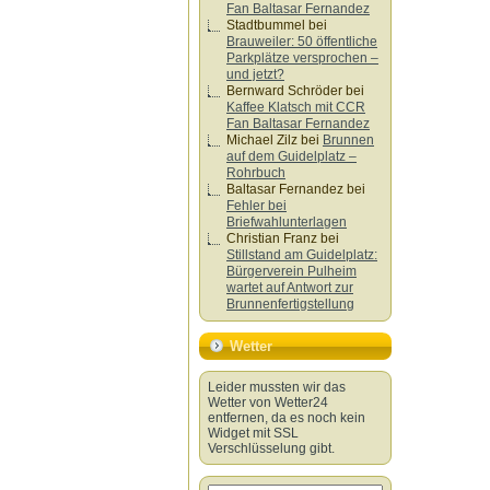
Fan Baltasar Fernandez
Stadtbummel
bei
Brauweiler: 50 öffentliche
Parkplätze versprochen –
und jetzt?
Bernward Schröder
bei
Kaffee Klatsch mit CCR
Fan Baltasar Fernandez
Michael Zilz
bei
Brunnen
auf dem Guidelplatz –
Rohrbuch
Baltasar Fernandez
bei
Fehler bei
Briefwahlunterlagen
Christian Franz
bei
Stillstand am Guidelplatz:
Bürgerverein Pulheim
wartet auf Antwort zur
Brunnenfertigstellung
Wetter
Leider mussten wir das
Wetter von Wetter24
entfernen, da es noch kein
Widget mit SSL
Verschlüsselung gibt.