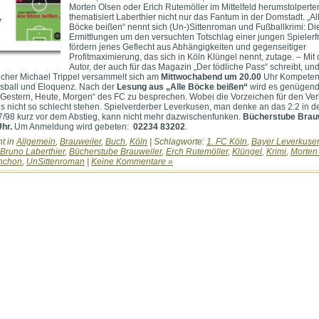
Morten Olsen oder Erich Rutemöller im Mittelfeld herumstolperte
thematisiert Laberthier nicht nur das Fantum in der Domstadt. „Al
Böcke beißen“ nennt sich (Un-)Sittenroman und Fußballkrimi: Di
Ermittlungen um den versuchten Totschlag einer jungen Spielerf
fördern jenes Geflecht aus Abhängigkeiten und gegenseitiger
Profitmaximierung, das sich in Köln Klüngel nennt, zutage. – Mit
Autor, der auch für das Magazin „Der tödliche Pass“ schreibt, u
cher Michael Trippel versammelt sich am
Mittwochabend um 20.00
Uhr Kompeten
sball und Eloquenz. Nach der
Lesung aus „Alle Böcke beißen“
wird es genügend
Gestern, Heute, Morgen“ des FC zu besprechen. Wobei die Vorzeichen für den Verb
ns nicht so schlecht stehen. Spielverderber Leverkusen, man denke an das 2:2 in d
/98 kurz vor dem Abstieg, kann nicht mehr dazwischenfunken.
Bücherstube Brauw
Uhr.
Um Anmeldung wird gebeten:
02234 83202
.
ht in
Allgemein
,
Brauweiler
,
Buch
,
Köln
| Schlagworte:
1. FC Köln
,
Bayer Leverkuse
Bruno Laberthier
,
Bücherstube Brauweiler
,
Erch Rutemöller
,
Klüngel
,
Krimi
,
Morten
nchon
,
UnSittenroman
|
Keine Kommentare »