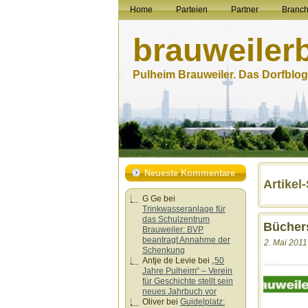
Home
Parteien
Partner
Branc
brauweiler
Pulheim Brauweiler. Das Dorfblog.
Neueste Kommentare
Artikel
G Ge
bei
Trinkwasseranlage für
das Schulzentrum
Büchers
Brauweiler: BVP
beantragt Annahme der
2. Mai 2011
Schenkung
Antje de Levie
bei
„50
Jahre Pulheim“ – Verein
für Geschichte stellt sein
neues Jahrbuch vor
Oliver
bei
Guidelplatz: