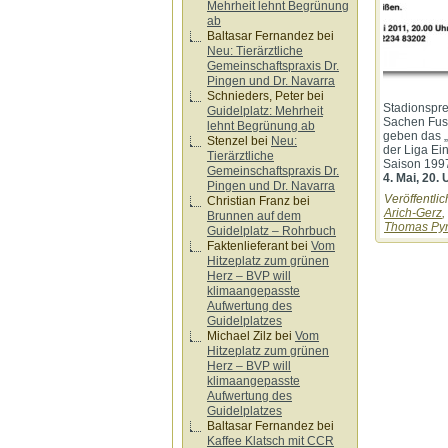
Mehrheit lehnt Begrünung
ab
Baltasar Fernandez
bei
Neu: Tierärztliche
Gemeinschaftspraxis Dr.
Pingen und Dr. Navarra
Schnieders, Peter
bei
Stadionspre
Guidelplatz: Mehrheit
Sachen Fus
lehnt Begrünung ab
geben das „
Stenzel
bei
Neu:
der Liga Ei
Tierärztliche
Saison 1997
Gemeinschaftspraxis Dr.
4. Mai, 20. 
Pingen und Dr. Navarra
Veröffentlic
Christian Franz
bei
Arich-Gerz
,
Brunnen auf dem
Thomas Py
Guidelplatz – Rohrbuch
Faktenlieferant
bei
Vom
Hitzeplatz zum grünen
Herz – BVP will
klimaangepasste
Aufwertung des
Guidelplatzes
Michael Zilz
bei
Vom
Hitzeplatz zum grünen
Herz – BVP will
klimaangepasste
Aufwertung des
Guidelplatzes
Baltasar Fernandez
bei
Kaffee Klatsch mit CCR