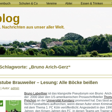
henbuch
Schulen & Co
Vereine
Abtei
Essen & Trinken
blog
 Nachrichten aus unser aller Welt.
-Schlagworte: „Bruno Arich-Gerz“
tube Brauweiler – Lesung: Alle Böcke beißen
 | Autor:
admin
Bruno Laberthier
ist das klangvolle Pseudonym von Bruno Arich
der 2000 über den US-amerikanischen Prosaschriftsteller
Thom
Pynchon
an der
Universität Konstanz
promoviert hat. Das lässt 
Nicht-Fussballfans aufhorchen, wenn dieser Autor einen Krimin
mit dem Thema 1. FC Köln veröffentlicht. Angesiedelt in den 199
Jahren, den Krisen-Jahren des FC, in denen Teams um Trainer 