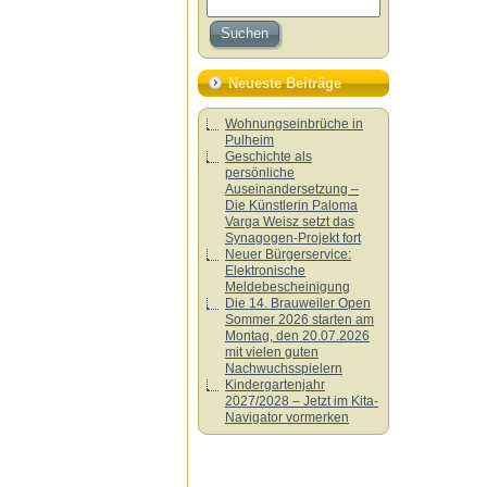
Neueste Beiträge
Wohnungseinbrüche in
Pulheim
Geschichte als
persönliche
Auseinandersetzung –
Die Künstlerin Paloma
Varga Weisz setzt das
Synagogen-Projekt fort
Neuer Bürgerservice:
Elektronische
Meldebescheinigung
Die 14. Brauweiler Open
Sommer 2026 starten am
Montag, den 20.07.2026
mit vielen guten
Nachwuchsspielern
Kindergartenjahr
2027/2028 – Jetzt im Kita-
Navigator vormerken