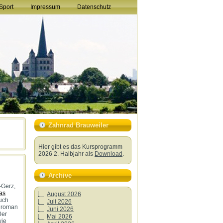
Sport
Impressum
Datenschutz
Zahnrad Brauweiler
Hier gibt es das Kursprogramm
2026 2. Halbjahr als
Download
.
Archive
-Gerz,
as
August 2026
auch
Juli 2026
alroman
Juni 2026
0er
Mai 2026
wie